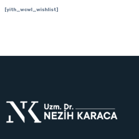
[yith_wcwl_wishlist]