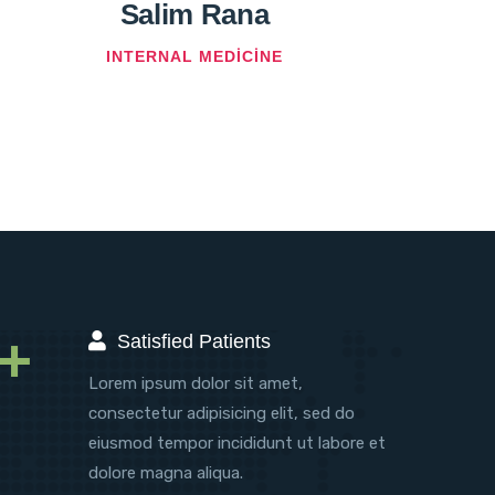
Salim Rana
INTERNAL MEDICINE
+
Satisfied Patients
Lorem ipsum dolor sit amet,
consectetur adipisicing elit, sed do
eiusmod tempor incididunt ut labore et
dolore magna aliqua.