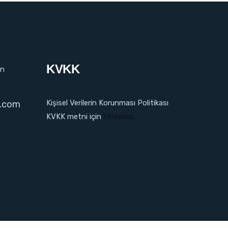
KVKK
in
Kişisel Verilerin Korunması Politikası
l.com
KVKK metni için
tıklayınız.