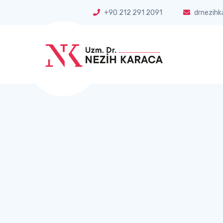
+90 212 291 2091
drnezihk