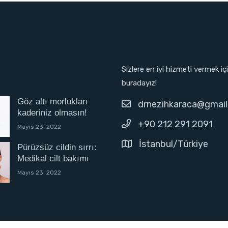
Sizlere en iyi hizmeti vermek iç
buradayız!
Göz altı morlukları
drnezihkaraca@gmai
kaderiniz olmasın!
+90 212 291 2091
Mayıs 23, 2022
İstanbul/Türkiye
Pürüzsüz cildin sırrı:
Medikal cilt bakımı
Mayıs 23, 2022