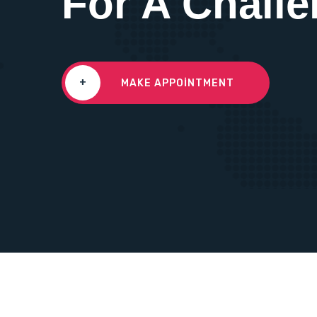
For A Challe
+
MAKE APPOINTMENT