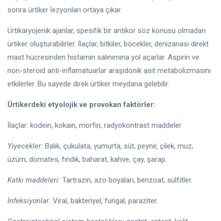
sonra ürtiker lezyonları ortaya çıkar.
Ürtikaryojenik ajanlar, spesifik bir antikor söz konusu olmadan
ürtiker oluşturabilirler. İlaçlar, bitkiler, böcekler, denizanası direkt
mast hücresinden histamin salınımına yol açarlar. Aspirin ve
non-steroid anti-inflamatuarlar araşidonik asit metabolizmasını
etkilerler. Bu sayede direk ürtiker meydana gelebilir.
Ürtikerdeki etyolojik ve provokan faktörler:
İlaçlar: kodein, kokain, morfin, radyokontrast maddeler
Yiyecekler:
Balık, çukulata, yumurta, süt, peynir, çilek, muz,
üzüm, domates, fındık, baharat, kahve, çay, şarap.
Katkı maddeleri:
Tartrazin, azo boyaları, benzoat, sülfitler.
İnfeksiyonlar:
Viral, bakteriyel, fungal, paraziter.