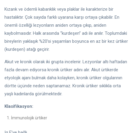
Kızarık ve ödemli kabarıklık veya plaklar ile karakterize bir
hastalıktır. Çok sayıda farklı uyarana karşı ortaya çıkabilir. En
önemli özelliği lezyonların aniden ortaya çıkıp, aniden
kaybolmasıdır. Halk arasında “kurdeşen” adı ile anılır. Toplumdaki
bireylerin yaklaşık %20’si yaşamları boyunca en az bir kez ürtiker
(kurdeşen) atağı geçirir.
Akut ve kronik olarak iki grupta incelenir. Lezyonlar altı haftadan
fazla devam ediyorsa kronik ürtiker adını alır. Akut ürtikerde
etyolojik ajanı bulmak daha kolayken, kronik ürtiker olgularının
dörtte üçünde neden saptanamaz. Kronik ürtiker sıklıkla orta
yaşlı kadınlarda görülmektedir.
Klasifikasyon:
İmmunolojik ürtiker
Ig E’ye bağlı