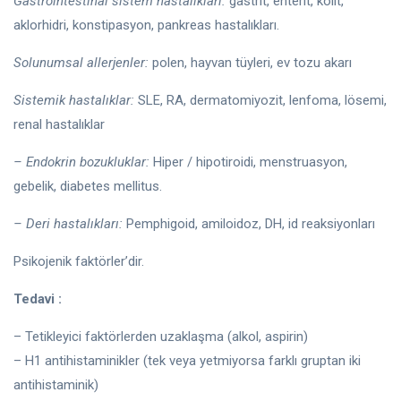
Gastrointestinal sistem hastalıkları:
gastrit, enterit, kolit,
aklorhidri, konstipasyon, pankreas hastalıkları.
Solunumsal allerjenler:
polen, hayvan tüyleri, ev tozu akarı
Sistemik hastalıklar:
SLE, RA, dermatomiyozit, lenfoma, lösemi,
renal hastalıklar
– Endokrin bozukluklar:
Hiper / hipotiroidi, menstruasyon,
gebelik, diabetes mellitus.
– Deri hastalıkları:
Pemphigoid, amiloidoz, DH, id reaksiyonları
Psikojenik faktörler’dir.
Tedavi :
– Tetikleyici faktörlerden uzaklaşma (alkol, aspirin)
– H1 antihistaminikler (tek veya yetmiyorsa farklı gruptan iki
antihistaminik)