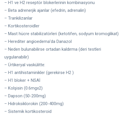
– H1 ve H2 reseptör blokerlerinin kombinasyonu
– Beta adrenerjik ajanlar (efedrin, adrenalin)
– Trankilizanlar
– Kortikosteroidler
– Mast hücre stabilizatörleri (ketotifen, sodyum kromoglikat)
– Herediter angioedema’da Danazol
– Neden bulunabilirse ortadan kaldırma (deri testleri
uygulanabilir)
– Ürtikeryal vaskülitte:
– H1 antihistaminikler (gerekirse H2 )
– H1 bloker + NSAİ
– Kolşisin (0.6mgx2)
– Dapson (50-200mg)
– Hidroksiklorokin (200-400mg)
– Sistemik kortikosteroid