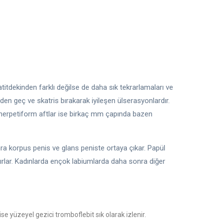
titdekinden farklı değilse de daha sık tekrarlamaları ve
nden geç ve skatris bırakarak iyileşen ülserasyonlardır.
 herpetiform aftlar ise birkaç mm çapında bazen
nra korpus penis ve glans peniste ortaya çıkar. Papül
kırlar. Kadınlarda ençok labiumlarda daha sonra diğer
 yüzeyel gezici tromboflebit sık olarak izlenir.