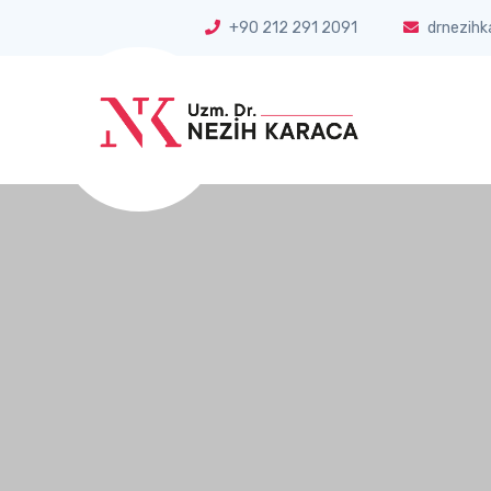
+90 212 291 2091
drnezihk