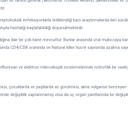
dan bir tanesi genetik faktörlerdir. Özelikle Akdeniz ülkelerindeki ve 
ır.
treptokoksik enfeksiyonlarla tetiklendiği bazı araştırmalarda ileri sü
luyla hastalığı başlatabildiği düşünülmektedir.
ığına dair bir çok kanıt mevcuttur. Bunlar arasında oral mukozaya k
ırasında CD4/CD8 oranında ve Natural killer hücre sayısında azalma sayı
loresan ve elektron mikroskopik incelemelerinde nötrofilik bir vasküle
tmesi, çocuklarda ve yaşlılarda az görülmesi, akne vulgarise benzeyen
e değişiklik saptanmamış olsa da uç organ yanıtlarında bir değişiklik