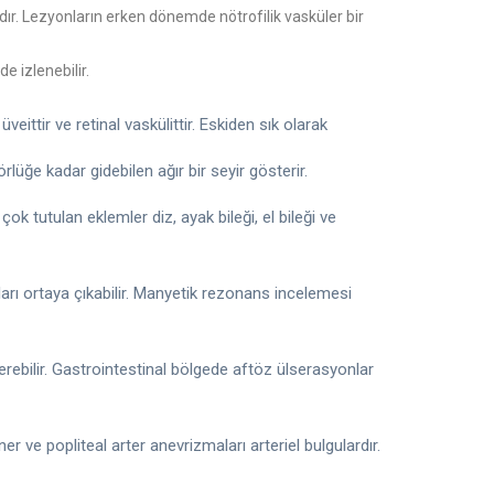
dır. Lezyonların erken dönemde nötrofilik vasküler bir
 izlenebilir.
eittir ve retinal vaskülittir. Eskiden sık olarak
lüğe kadar gidebilen ağır bir seyir gösterir.
n çok tutulan eklemler diz, ayak bileği, el bileği ve
guları ortaya çıkabilir. Manyetik rezonans incelemesi
sterebilir. Gastrointestinal bölgede aftöz ülserasyonlar
r ve popliteal arter anevrizmaları arteriel bulgulardır.