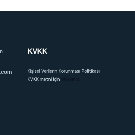
KVKK
in
Kişisel Verilerin Korunması Politikası
l.com
KVKK metni için
tıklayınız.