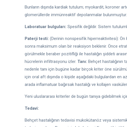
Bunların dışında kardiak tutulum; myokardit, koroner arter
glomerüllerde immünreaktif depolanmalar bulunmuştur.
Laboratuar bulguları:
Spesifik değildir. Sistem tutulumları 
Paterji testi:
(Derinin nonspesifik hiperreaktivitesi): Ön 
sonra maksimum olan bir reaksiyon beklenir. Önce etraf
görülmekle beraber pozitifliği ile hastalığın şiddeti ara
hücrelerin infiltrasyonu izler.
Tanı:
Behçet hastalığının ta
nedenle tanı için bugüne kadar birçok kriter öne sürülmü
için oral aft dışında o kişide aşağıdaki bulgulardan en a
arada inflamatuar bağırsak hastalığı ve kollajen vasküler 
Yeni uluslararası kriterler de bugün tanıya gidebilmek için
Tedavi:
Behçet hastalığının tedavisi mukokütanöz veya sistemik 