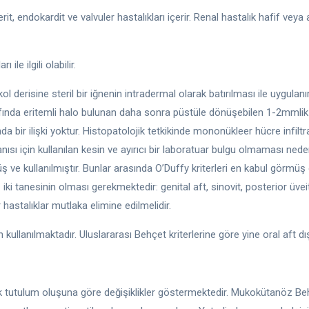
it, endokardit ve valvuler hastalıkları içerir. Renal hastalık hafif vey
ile ilgili olabilir.
kol derisine steril bir iğnenin intradermal olarak batırılması ile uygula
ında eritemli halo bulunan daha sonra püstüle dönüşebilen 1-2mmlik bi
sında bir ilişki yoktur. Histopatolojik tetkikinde mononükleer hücre inf
nısı için kullanılan kesin ve ayırıcı bir laboratuar bulgu olmaması nede
ş ve kullanılmıştır. Bunlar arasında O’Duffy kriterleri en kabul görmüş
z iki tanesinin olması gerekmektedir: genital aft, sinovit, posterior üv
hastalıklar mutlaka elimine edilmelidir.
 kullanılmaktadır. Uluslararası Behçet kriterlerine göre yine oral aft dı
tutulum oluşuna göre değişiklikler göstermektedir. Mukokütanöz Behçet