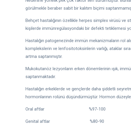
Nedenine yönelik pek çok faktör ileri sürülmüştür. Bunlar
görülmekle beraber sabit bir kalıtım biçimi saptanmamışt
Behçet hastalığının özellikle herpes simplex virüsü ve s
kişilerde immünregülasyondaki bir defekti tetiklemesi yo
Hastalığın patogenezinde immün mekanizmaların rol ald
komplekslerin ve lenfositotoksinlerin varlığı, ataklar s
artma saptanmıştır.
Mukokutanöz lezyonların erken dönemlerinin ışık, immünf
saptanmaktadır.
Hastalığın erkeklerde ve gençlerde daha şiddetli seyre
hormonlarının rolünü düşündürmüştür. Hormon düzeylerind
Oral aftlar %97-100
Genital aftlar %80-90