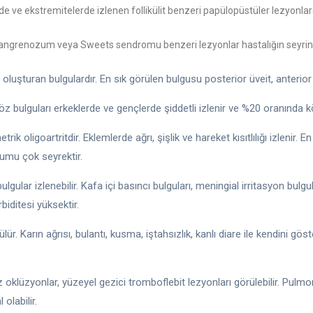
e ve ekstremitelerde izlenen follikülit benzeri papülopüstüler lezyonlar
ngrenozum veya Sweets sendromu benzeri lezyonlar hastalığın seyrinde
luşturan bulgulardır. En sık görülen bulgusu posterior üveit, anterior üv
bulguları erkeklerde ve gençlerde şiddetli izlenir ve %20 oranında kör
ik oligoartritdir. Eklemlerde ağrı, şişlik ve hareket kısıtlılığı izlenir. E
lumu çok seyrektir.
bulgular izlenebilir. Kafa içi basıncı bulguları, meningial irritasyon bul
iditesi yüksektir.
r. Karın ağrısı, bulantı, kusma, iştahsızlık, kanlı diare ile kendini gö
 oklüzyonlar, yüzeyel gezici tromboflebit lezyonları görülebilir. Pulmone
olabilir.