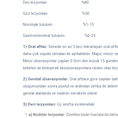
Deri lezyonları %80
Göz lezyonları %50
Nörolojik tutulum %1-15
Gastrointestinal tutulum %0-25
1) Oral aftlar:
Senede en az 3 kez tekrarlayan oral aftlar
daha çok sayıda olmaları ile ayrılabilirler. Major, minör 
Minör ülserasyonlar çapları 0.5cm den küçük 15 günden 
birbirleri ile birleşerek eksülserasyonlara neden olan lezy
2) Genital ülserasyonlar:
Oral aftlara göre sayıları da
oluşumundan sonra püstül ve ardından zımba ile delinmiş 
genital alanlarda ve nadiren servikste izlenir.
3) Deri lezyonları:
Üç sınıfta incelenebilir:
a) Nodüler lezyonlar:
Özellikle kadın hastalarda daha