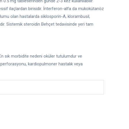
n 0.5 mg tabletlerinden günde 2-3 kez kullanılabilir.
ssif ilaçlardan birisidir. İnterferon-alfa da mukokütanöz
lumu olan hastalarda siklosporin-A, klorambusil,
dir. Sistemik steroidin Behçet tedavisinde yeri tam
. En sık morbidite nedeni oküler tutulumdur ve
sak perforasyonu, kardiopulmoner hastalık veya