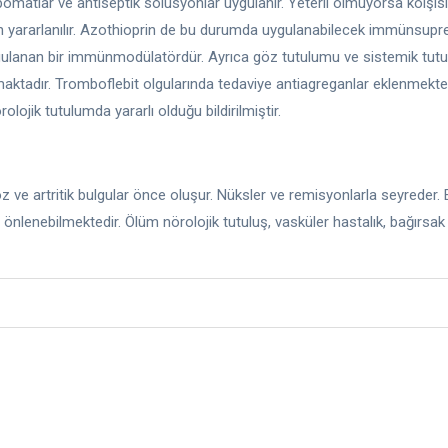
li pomatlar ve antiseptik solusyonlar uygulanır. Yeterli olmuyorsa kolşisi
den yararlanılır. Azothioprin de bu durumda uygulanabilecek immünsupre
ygulanan bir immünmodülatördür. Ayrıca göz tutulumu ve sistemik tutu
maktadır. Tromboflebit olgularında tedaviye antiagreganlar eklenmekte
lojik tutulumda yararlı olduğu bildirilmiştir.
öz ve artritik bulgular önce oluşur. Nüksler ve remisyonlarla seyreder
la önlenebilmektedir. Ölüm nörolojik tutuluş, vasküler hastalık, bağır