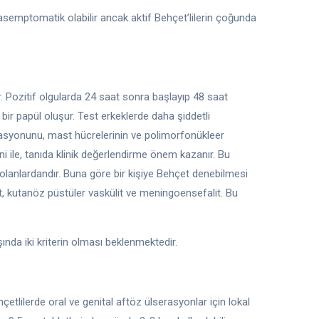
a asemptomatik olabilir ancak aktif Behçet’lilerin çoğunda
nır. Pozitif olgularda 24 saat sonra başlayıp 48 saat
r papül oluşur. Test erkeklerde daha şiddetli
iltrasyonunu, mast hücrelerinin ve polimorfonükleer
ni ile, tanıda klinik değerlendirme önem kazanır. Bu
 olanlardandır. Buna göre bir kişiye Behçet denebilmesi
eit, kutanöz püstüler vaskülit ve meningoensefalit. Bu
şında iki kriterin olması beklenmektedir.
lilerde oral ve genital aftöz ülserasyonlar için lokal