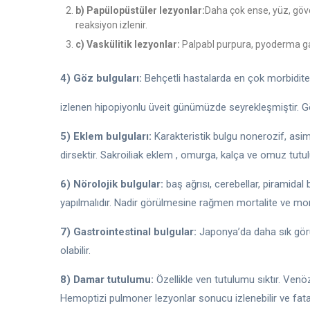
b) Papülopüstüler lezyonlar:
Daha çok ense, yüz, gövd
reaksiyon izlenir.
c) Vaskülitik lezyonlar:
Palpabl purpura, pyoderma ga
4) Göz bulguları:
Behçetli hastalarda en çok morbidite o
izlenen hipopiyonlu üveit günümüzde seyrekleşmiştir. Göz 
5) Eklem bulguları:
Karakteristik bulgu nonerozif, asimetr
dirsektir. Sakroiliak eklem , omurga, kalça ve omuz tutu
6) Nörolojik bulgular:
baş ağrısı, cerebellar, piramidal 
yapılmalıdır. Nadir görülmesine rağmen mortalite ve morb
7) Gastrointestinal bulgular:
Japonya’da daha sık görülü
olabilir.
8) Damar tutulumu:
Özellikle ven tutulumu sıktır. Venöz
Hemoptizi pulmoner lezyonlar sonucu izlenebilir ve fatal 