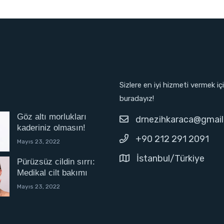
Sizlere en iyi hizmeti vermek iç
buradayız!
Göz altı morlukları
drnezihkaraca@gmai
kaderiniz olmasın!
+90 212 291 2091
Mayıs 23, 2022
İstanbul/Türkiye
Pürüzsüz cildin sırrı:
Medikal cilt bakımı
Mayıs 23, 2022