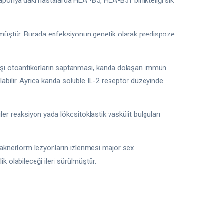
Japonya’daki hastalarda HLA -B5, HLA-B51 birlikteliği sık
rülmüştür. Burada enfeksiyonun genetik olarak predispoze
arşı otoantikorların saptanması, kanda dolaşan immün
labilir. Ayrıca kanda soluble IL-2 reseptör düzeyinde
r reaksiyon yada lökositoklastik vaskülit bulguları
 akneiform lezyonların izlenmesi major sex
 olabileceği ileri sürülmüştür.