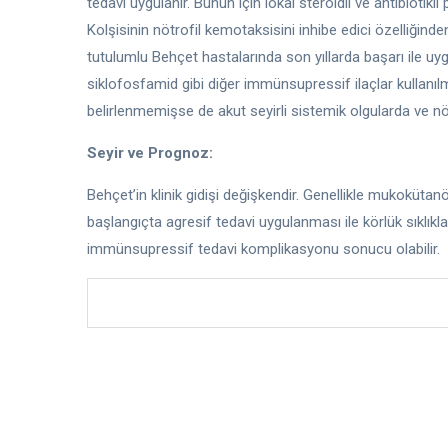
tedavi uygulanır. Bunun için lokal steroidli ve antibiotik
Kolşisinin nötrofil kemotaksisini inhibe edici özelliğin
tutulumlu Behçet hastalarında son yıllarda başarı ile u
siklofosfamid gibi diğer immünsupressif ilaçlar kullanıl
belirlenmemişse de akut seyirli sistemik olgularda ve nöro
Seyir ve Prognoz:
Behçet’in klinik gidişi değişkendir. Genellikle mukokütan
başlangıçta agresif tedavi uygulanması ile körlük sıklık
immünsupressif tedavi komplikasyonu sonucu olabilir.