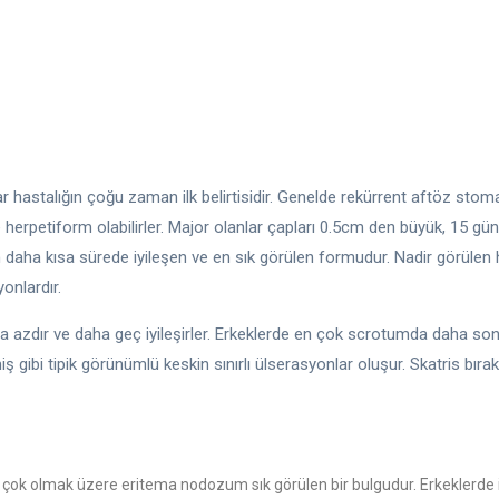
 hastalığın çoğu zaman ilk belirtisidir. Genelde rekürrent aftöz stoma
ve herpetiform olabilirler. Major olanlar çapları 0.5cm den büyük, 15 gü
daha kısa sürede iyileşen ve en sık görülen formudur. Nadir görülen
onlardır.
ha azdır ve daha geç iyileşirler. Erkeklerde en çok scrotumda daha so
gibi tipik görünümlü keskin sınırlı ülserasyonlar oluşur. Skatris bıra
 çok olmak üzere eritema nodozum sık görülen bir bulgudur. Erkeklerde ise