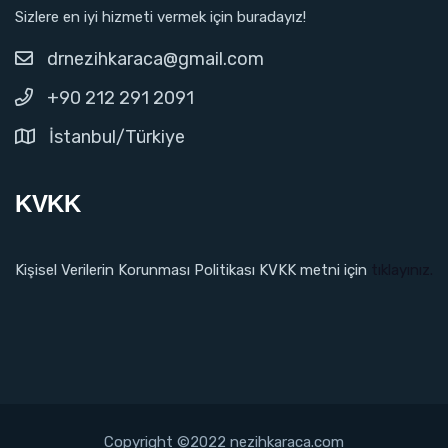
Sizlere en iyi hizmeti vermek için buradayız!
drnezihkaraca@gmail.com
+90 212 291 2091
İstanbul/Türkiye
KVKK
Kişisel Verilerin Korunması Politikası KVKK metni için
tıklayınız.
Copyright ©2022 nezihkaraca.com